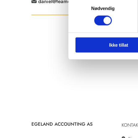
daniel@teamegeland.no

Samtykkevalg
Nødvendig
Ikke tillat
EGELAND ACCOUNTING AS
KONTAK