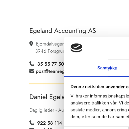
Egeland Accounting AS
Bjørndalvegen 13

3946 Porsgrunn
35 55 77 50

Samtykke
post@teamegeland.no

Denne nettsiden anvender c
Daniel Egeland
Vi bruker informasjonskapsler
analysere trafikken vår. Vi 
Daglig leder - Autorisert regnskapsfører
sosiale medier, annonsering 
dem, eller som de har samlet
922 58 114
