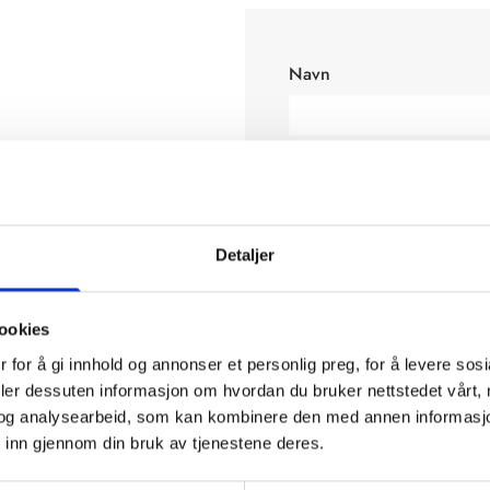
Navn
E-post
Detaljer
Melding
ookies
 for å gi innhold og annonser et personlig preg, for å levere sos
deler dessuten informasjon om hvordan du bruker nettstedet vårt,
og analysearbeid, som kan kombinere den med annen informasjon d
Last opp fil
 inn gjennom din bruk av tjenestene deres.
Ingen fil valgt
Velg fil