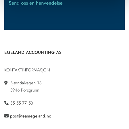
Send oss en henvendelse
EGELAND ACCOUNTING AS
KONTAKTINFORMASJON
Bjørndalvegen 13

3946 Porsgrunn
35 55 77 50

post@teamegeland.no
