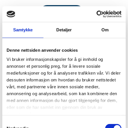
Les mer om oss
Samtykke
Detaljer
Om
Denne nettsiden anvender cookies
Vi bruker informasjonskapsler for å gi innhold og
annonser et personlig preg, for å levere sosiale
mediefunksjoner og for å analysere trafikken vår. Vi deler
dessuten informasjon om hvordan du bruker nettstedet
vårt, med partnerne våre innen sosiale medier,
annonsering og analysearbeid, som kan kombinere den
med annen informasjon du har gjort tilgjengelig for dem,
Alt fra regnskapsføring til fullstendig
eller som de har samlet inn gjennom din bruk av
økonomiansvar
tjenestene deres.
Samtykkevalg
Egeland Accounting AS kan tilby alt fra regnskap og